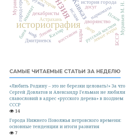
кружок
город-герой
история города
Муравьев М. Н.
досуг
наркоматы
имамат
ислам
декабристы
Псков
Астрахань
дворянство
историография
русский костюм
двор
левые эсеры
Ленин
Кизляр
баня
восстание
кадры
миф
БССР
Дмитриевск
САМЫЕ ЧИТАЕМЫЕ СТАТЬИ ЗА НЕДЕЛЮ
«Любить Родину – это не березки целовать!» За что
Сергей Довлатов и Александр Гельман не любили
славословий в адрес «русского дерева» в позднем
СССР
14
Города Нижнего Поволжья петровского времени:
основные тенденции и итоги развития
7