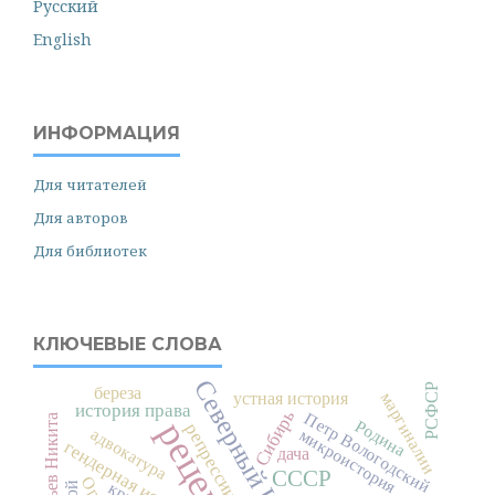
Русский
English
ИНФОРМАЦИЯ
Для читателей
Для авторов
Для библиотек
КЛЮЧЕВЫЕ СЛОВА
Северный Кавказ
РСФСР
береза
маргиналии
устная история
история права
Сибирь
Петр Вологодский
Муравьев Никита
рецензия
Родина
репрессии
адвокатура
микроистория
гендерная история
дача
СССР
Орел