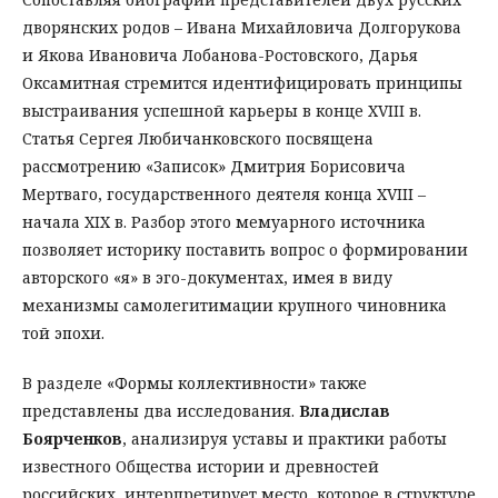
дворянских родов – Ивана Михайловича Долгорукова
и Якова Ивановича Лобанова-Ростовского, Дарья
Оксамитная стремится идентифицировать принципы
выстраивания успешной карьеры в конце XVIII в.
Статья Сергея Любичанковского посвящена
рассмотрению «Записок» Дмитрия Борисовича
Мертваго, государственного деятеля конца XVIII –
начала XIX в. Разбор этого мемуарного источника
позволяет историку поставить вопрос о формировании
авторского «я» в эго-документах, имея в виду
механизмы самолегитимации крупного чиновника
той эпохи.
В разделе «Формы коллективности» также
представлены два исследования.
Владислав
Боярченков
, анализируя уставы и практики работы
известного Общества истории и древностей
российских, интерпретирует место, которое в структуре