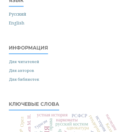
ЯЗЫК
Русский
English
ИНФОРМАЦИЯ
Для читателей
Для авторов
Для библиотек
КЛЮЧЕВЫЕ СЛОВА
устная история
наследие
РСФСР
Муравьев М. Н.
история города
Орел
наркоматы
туризм
русский костюм
Кизляр
адвокатура