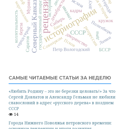
гендерная история
история права
рецензия
двор
миф
декабристы
ислам
досуг
государственный аппарат
Северный Кавказ
маргиналии
имамат
историография
кадры
коллегиальность
Сибирь
кружок
Политбюро
баня
береза
репрессии
город-герой
СССР
дворянство
дача
Ленин
Совнарком
Саратов
Псков
Петр Вологодский
БССР
САМЫЕ ЧИТАЕМЫЕ СТАТЬИ ЗА НЕДЕЛЮ
«Любить Родину – это не березки целовать!» За что
Сергей Довлатов и Александр Гельман не любили
славословий в адрес «русского дерева» в позднем
СССР
14
Города Нижнего Поволжья петровского времени:
основные тенденции и итоги развития