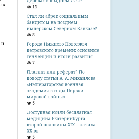
дерева» в позднем СССР
ных
13
Стал ли абрек социальным
бандитом на позднем
имперском Северном Кавказе?
8
 и
Города Нижнего Поволжья
петровского времени: основные
тенденции и итоги развития
7
Плагиат или реферат? По
поводу статьи А. А. Михайлова
«Императорская военная
академия в годы Первой
мировой войны»
5
Доступная и/или бесплатная
медицина Екатеринбурга
второй половины XIX – начала
т
ХХ вв.
5