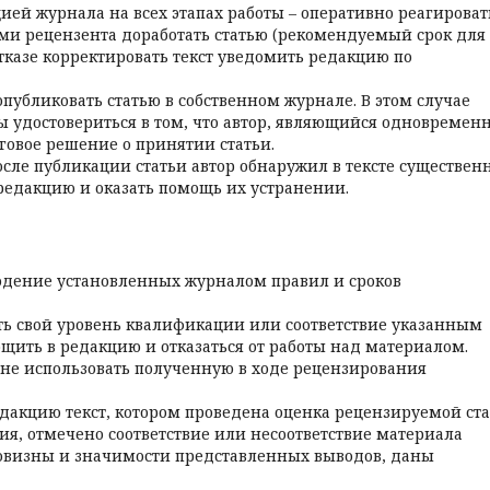
цией журнала на всех этапах работы – оперативно реагироват
ями рецензента доработать статью (рекомендуемый срок для
отказе корректировать текст уведомить редакцию по
убликовать статью в собственном журнале. В этом случае
ы удостовериться в том, что автор, являющийся одновремен
говое решение о принятии статьи.
осле публикации статьи автор обнаружил в тексте существен
 редакцию и оказать помощь их устранении.
юдение установленных журналом правил и сроков
ть свой уровень квалификации или соответствие указанным
щить в редакцию и отказаться от работы над материалом.
а не использовать полученную в ходе рецензирования
едакцию текст, котором проведена оценка рецензируемой ст
я, отмечено соответствие или несоответствие материала
овизны и значимости представленных выводов, даны