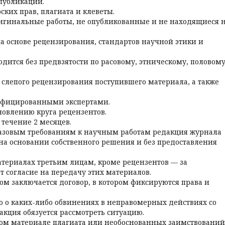
 публикации.
ких прав, плагиата и клеветы.
игинальные работы, не опубликованные и не находящиеся 
 основе рецензирования, стандартов научной этики и
дится без предвзятости по расовому, этническому, половому
слепого рецензирования поступившего материала, а также
лифицированными экспертами.
новлению круга рецензентов.
течение 2 месяцев.
базовым требованиям к научным работам редакция журнала
е на основании собственного решения и без предоставления
териалах третьим лицам, кроме рецензентов — за
т согласие на передачу этих материалов.
ом заключается договор, в котором фиксируются права и
но о каких-либо обвинениях в неправомерных действиях со
акция обязуется рассмотреть ситуацию.
ном материале плагиата или необоснованных заимствований