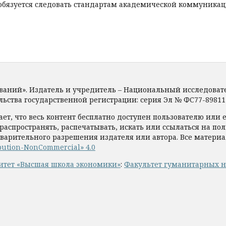
обязуется следовать стандартам академической коммуникац
ований». Издатель и учредитель – Национальный исследова
ьства государственной регистрации: серия Эл № ФС77-89811 от
ает, что весь контент бесплатно доступен пользователю или 
 распространять, распечатывать, искать или ссылаться на пол
варительного разрешения издателя или автора. Все матери
bution-NonCommercial» 4.0
итет «Высшая школа экономики»
:
Факультет гуманитарных н