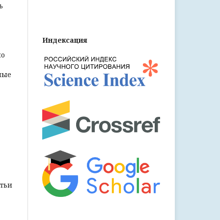
ь
Индексация
но
ные
атьи