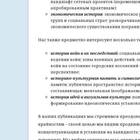
ландшафт сетевых проектов (перемещен
апробированным практикам);
экономическая история
: экономическое
групп и социальных страт; разворачива
экономического существования погранич
Нас также предметно интересуют несколько т
история войн и их последствий
: социаль
ведения войн; зоны военных действий, 
войн на состояние городских поселений 
перспективе;
историко-культурная память и символи
памяти; публичное пространство; истор
составляющая; ментальная (воображаем
история идей и визуальная культура
: по
формирование идеологических установок
В наших публикациях мы стремимся преодоле
крайностям – своей целью мы видим продвиже
концептуализации и установки на валидность
источнику. Мы любим оригинальные, яркие и