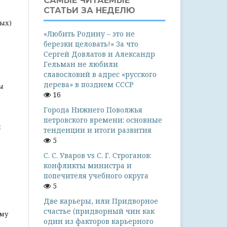
САМЫЕ ЧИТАЕМЫЕ
СТАТЬИ ЗА НЕДЕЛЮ
ных)
«Любить Родину – это не
березки целовать!» За что
Сергей Довлатов и Александр
Гельман не любили
славословий в адрес «русского
дерева» в позднем СССР
ы
16
Города Нижнего Поволжья
петровского времени: основные
ы
тенденции и итоги развития
5
С. С. Уваров vs С. Г. Строганов:
конфликты министра и
попечителя учебного округа
5
Две карьеры, или Придворное
счастье (придворный чин как
ому
один из факторов карьерного