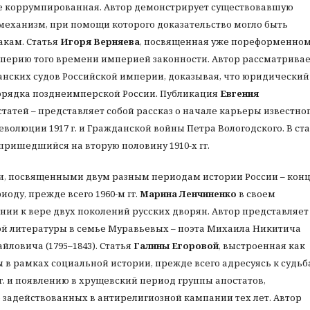
лне коррумпированная. Автор демонстрирует существовавшую
механизм, при помощи которого доказательство могло быть
кам. Статья
Игоря Верняева
, посвященная уже пореформенно
мперию того времени империей законности. Автор рассматрива
анских судов Российской империи, доказывая, что юридический
рядка позднеимперской России. Публикация
Евгения
статей
–
представляет собой рассказ о начале карьеры известно
волюции 1917 г. и Гражданской войны Петра Вологодского. В ст
пришедшийся на вторую половину 1910-х гг.
ми, посвященными двум разным периодам истории России – кон
риоду, прежде всего 1960-м гг.
Марина Ленчиненко
в своем
ии к вере двух поколений русских дворян. Автор представляет
кой литературы в семье Муравьевых – поэта Михаила Никитича
йловича (1795–1843). Статья
Галины Егоровой
, выстроенная как
 в рамках социальной истории, прежде всего адресуясь к судь
гг. и появлению в хрущевский период группы апостатов,
 задействованных в антирелигиозной кампании тех лет. Автор