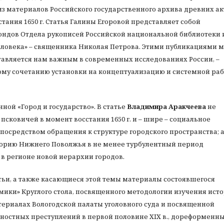
з материалов Российского государственного архива древних ак
ания 1650 г. Статья Галины Егоровой представляет собой
ондов Отдела рукописей Российской национальной библиотеки 
еловека» – священника Николая Петрова. Этими публикациями 
тавляется нам важным в современных исследованиях России, –
ому сочетанию установки на концептуализацию и системной ра
ной «Город и государство». В статье
Владимира Аракчеева
не
сковичей в момент восстания 1650 г. и – шире – социальное
осредством обращения к структуре городского пространства; а
торию Нижнего Поволжья в не менее турбулентный период
 в регионе новой иерархии городов.
атьи, а также касающиеся этой темы материалы состоявшегося
мики» Круглого стола, посвященного методологии изучения ист
териалах Вологодской палаты уголовного суда и посвященной
ностных преступлений в первой половине XIX в., дореформенн