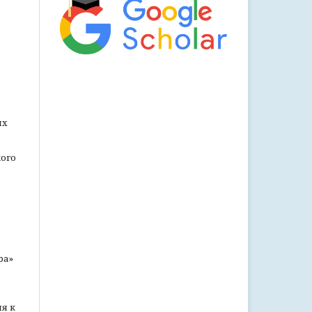
их
ого
ра»
я к