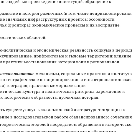
ие людей, воспроизведение институций, обращение к
 развитие и история различных (в том числе непривилегирован
ние значимых инфраструктурных проектов; особенности
ья (фронтира); экономические процессы и их восприятие.
ематических областей:
но-политическая и экономическая реальность социума в период
оккупированные, прифронтовые и тыловые территории; влияние
и практики восстановления; история войн в региональной
ческая политика
: механизмы, социальные практики и институт
ико-географическое позиционирование и его антропологическая
ая) география; практики мемориализации;
литическая культура и политическая риторика; зарождение и
; историческая образность; публичная история.
ть существующую в академической литературе тенденцию к
ние в исследовательской работе сбалансированного сочетания
 теоретических моделей посредством обращения к историческ
деи, которые подкрепляются конкретными и объемными