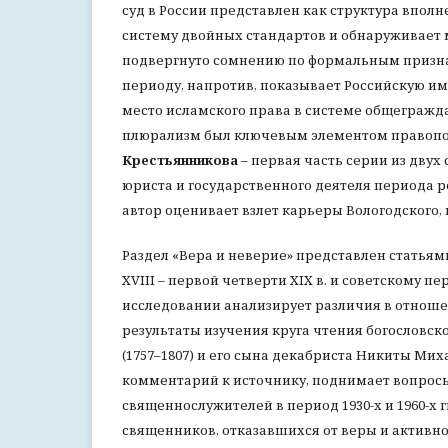
суд в России представлен как структура впо
систему двойных стандартов и обнаруживает 
подвергнуто сомнению по формальным призна
периоду, напротив, показывает Российскую и
место исламского права в системе общегражд
плюрализм был ключевым элементом правопо
Крестьянникова
– первая часть серии из двух 
юриста и государственного деятеля периода ре
автор оценивает взлет карьеры Вологодского, 
Раздел «Вера и неверие» представлен статья
XVIII – первой четверти XIX в. и советскому пе
исследовании анализирует различия в отношен
результаты изучения круга чтения богословс
(1757–1807) и его сына декабриста Никиты Миха
комментарий к источнику, поднимает вопросы
священнослужителей в период 1930-х и 1960-х 
священников, отказавшихся от веры и активно