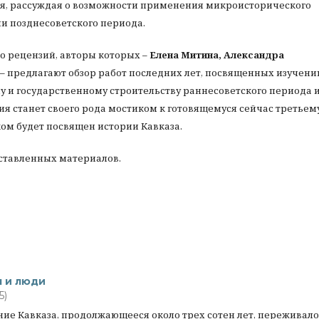
ия, рассуждая о возможности применения микроисторического
и позднесоветского периода.
о рецензий, авторы которых –
Елена Митина, Александра
– предлагают обзор работ последних лет, посвященных изучен
у и государственному строительству раннесоветского периода 
ия станет своего рода мостиком к готовящемуся сейчас третьем
ом будет посвящен истории Кавказа.
ставленных материалов.
я и люди
5)
ние Кавказа, продолжающееся около трех сотен лет, переживало