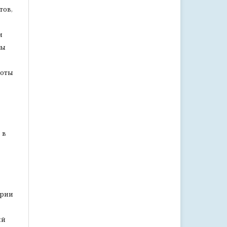
тов,
и
мы
боты
 в
ории
ый