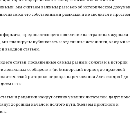
нными. Мы считаем важным разговор об историческом докумен
аничивается его собственными рамками и не сводится к просто
о формата, предполагающего появление на страницах журнала
й, мы планируем публиковать и отдельные источники, каждый и
и вводной статьей.
айдете статьи, посвященные самым разным сюжетам в истории
ости локальных сообществ в (до)имперский период до правовой
т политической риторики периода царствования Александра I до
зднем СССР.
статьи и рецензии найдут отклик у наших читателей, дадут пов
танут хорошим началом долгого пути. Желаем приятного и
ов.