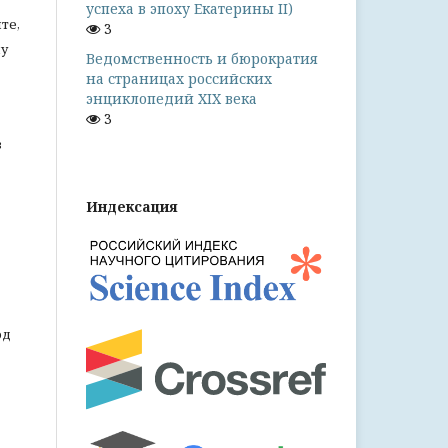
успеха в эпоху Екатерины II)
те,
3
му
Ведомственность и бюрократия
на страницах российских
энциклопедий XIX века
3
з
Индексация
од