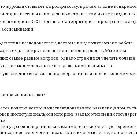
го журнала отсылает к пространству, причем вполне конкретно
 история России и сопредельных стран, в том числе входивших 
кой империи и СССР. Для нас эта территория – пространство люд
и воспоминаний.
одействия исследователей, которые придерживаются в работе
а», и тех, кто открыт для полидисциплинарности. Мы хотим
ющих самые разные вопросы, однако стремимся уделять больше
ись как менее значимые или даже маргинальные, но
 существенно выросла, например, региональной и экономическ
 направлениями, как:
осов политического и институционального развития (в том числ
овой институциональной истории), взаимоотношений государст
ва;
ктики управления регионами; взаимодействие «центр» – «регион»
анство; переселенческие практики и их осмысление; историческ