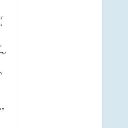
му
ет
го
атье
цу
бам