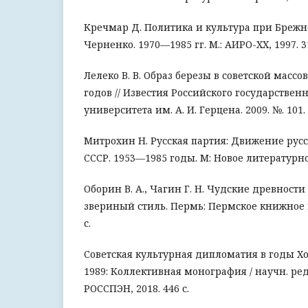
Кречмар Д. Политика и культура при Брежн
Черненко. 1970—1985 гг. М.: АИРО-XX, 1997. 31
Лелеко В. В. Образ березы в советской массо
годов // Известия Российского государствен
университета им. А. И. Герцена. 2009. №. 101.
Митрохин Н. Русская партия: Движение рус
СССР. 1953—1985 годы. М: Новое литературное
Оборин В. А., Чагин Г. Н. Чудские древност
звериный стиль. Пермь: Пермское книжное и
с.
Советская культурная дипломатия в годы Х
1989: Коллективная монография / научн. ред. 
РОССПЭН, 2018. 446 с.