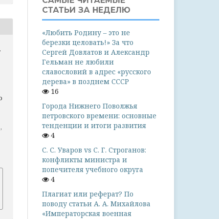
САМЫЕ ЧИТАЕМЫЕ
СТАТЬИ ЗА НЕДЕЛЮ
«Любить Родину – это не
березки целовать!» За что
.
Сергей Довлатов и Александр
Гельман не любили
славословий в адрес «русского
р
дерева» в позднем СССР
16
о
Города Нижнего Поволжья
петровского времени: основные
тенденции и итоги развития
,
4
2
С. С. Уваров vs С. Г. Строганов:
конфликты министра и
попечителя учебного округа
4
Плагиат или реферат? По
поводу статьи А. А. Михайлова
«Императорская военная