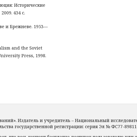
олюция: Исторические
009. 434 с.
ве и Брежневе. 1953—
alism and the Soviet
niversity Press, 1998.
ований». Издатель и учредитель – Национальный исследова
ьства государственной регистрации: серия Эл № ФС77-89811 от
ает, что весь контент бесплатно доступен пользователю или 