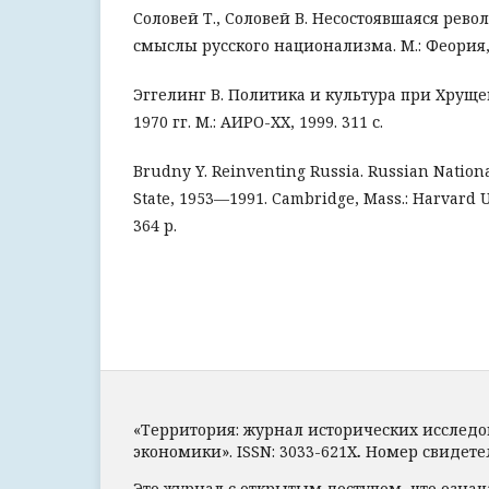
Соловей Т., Соловей В. Несостоявшаяся рев
смыслы русского национализма. М.: Феория, 2
Эггелинг В. Политика и культура при Хруще
1970 гг. М.: АИРО-XX, 1999. 311 с.
Brudny Y. Reinventing Russia. Russian Nation
State, 1953—1991. Cambridge, Mass.: Harvard U
364 p.
«Территория: журнал исторических исслед
экономики».
ISSN:
3033-621X
.
Номер свидетел
Это журнал с открытым доступом, что означ