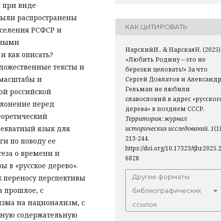
 при виде
 были распространены
КАК ЦИТИРОВАТЬ
аселения РСФСР и
ьными
НарскийИ., & НарскаяН. (2025)
и как описать?
«Любить Родину – это не
дожественные тексты и
березки целовать!» За что
 масштабы и
Сергей Довлатов и Александ
Гельман не любили
кой российской
славословий в адрес «русског
клонение перед
дерева» в позднем СССР.
теоретический
Территория: журнал
декватный язык для
исторических исследований
,
1
(1)
213-244.
ги по поводу ее
https://doi.org/10.17323/tjhr.2025.
еза о времени и
6828
 в «русское дерево».
Другие форматы
к переносу перспективы
а прошлое, с
библиографических
зма на национализм, с
ссылок
льную содержательную