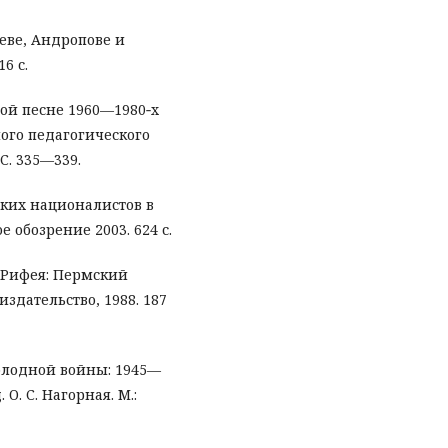
еве, Андропове и
6 с.
вой песне 1960—1980‑х
ного педагогического
 С. 335—339.
ских националистов в
 обозрение 2003. 624 с.
и Рифея: Пермский
здательство, 1988. 187
олодной войны: 1945—
О. С. Нагорная. М.: