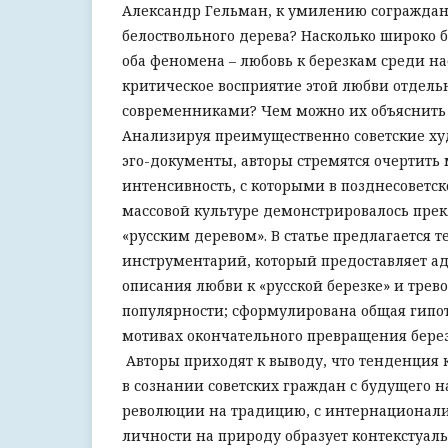
Александр Гельман, к умилению сограждан
белоствольного дерева? Насколько широко
оба феномена – любовь к березкам среди н
критическое восприятие этой любви отдел
современниками? Чем можно их объяснить 
Анализируя преимущественно советские ху
эго-документы, авторы стремятся очертить
интенсивность, с которыми в позднесоветс
массовой культуре демонстрировалось пре
«русским деревом». В статье предлагается 
инструментарий, который предоставляет а
описания любви к «русской березке» и трево
популярности; сформулирована общая гипот
мотивах окончательного превращения березы
Авторы приходят к выводу, что тенденция 
в сознании советских граждан с будущего н
революции на традицию, с интернационали
личности на природу образует контекстуа