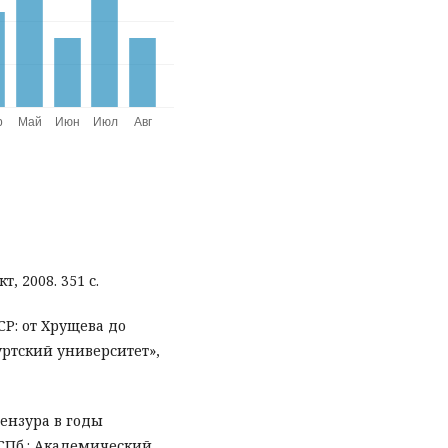
, 2008. 351 с.
СР: от Хрущева до
уртский университет»,
Цензура в годы
 СПб.: Академический