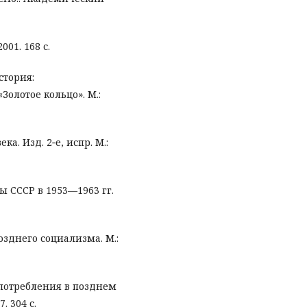
01. 168 с.
стория:
Золотое кольцо». М.:
ка. Изд. 2‑е, испр. М.:
ы СССР в 1953—1963 гг.
озднего социализма. М.:
 потребления в позднем
. 304 с.