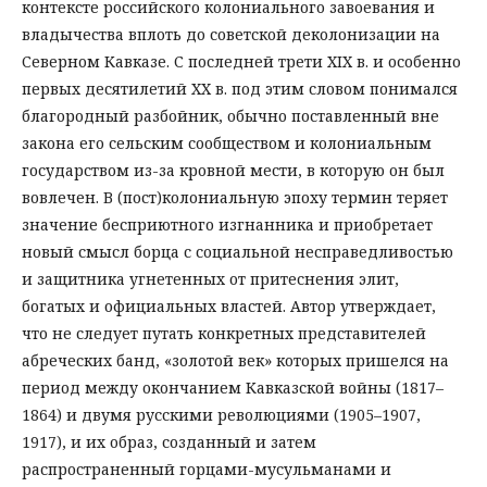
контексте российского колониального завоевания и
владычества вплоть до советской деколонизации на
Северном Кавказе. С последней трети XIX в. и особенно
первых десятилетий XX в. под этим словом понимался
благородный разбойник, обычно поставленный вне
закона его сельским сообществом и колониальным
государством из-за кровной мести, в которую он был
вовлечен. В (пост)колониальную эпоху термин теряет
значение бесприютного изгнанника и приобретает
новый смысл борца с социальной несправедливостью
и защитника угнетенных от притеснения элит,
богатых и официальных властей. Автор утверждает,
что не следует путать конкретных представителей
абреческих банд, «золотой век» которых пришелся на
период между окончанием Кавказской войны (1817–
1864) и двумя русскими революциями (1905–1907,
1917), и их образ, созданный и затем
распространенный горцами-мусульманами и