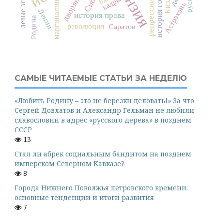
история города
дворянство
левые эсеры
Кизляр
кадры
маргиналии
репрессии
Астрахань
Ленин
история права
Родина
революция
Саратов
САМЫЕ ЧИТАЕМЫЕ СТАТЬИ ЗА НЕДЕЛЮ
«Любить Родину – это не березки целовать!» За что
Сергей Довлатов и Александр Гельман не любили
славословий в адрес «русского дерева» в позднем
СССР
13
Стал ли абрек социальным бандитом на позднем
имперском Северном Кавказе?
8
Города Нижнего Поволжья петровского времени:
основные тенденции и итоги развития
7