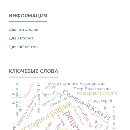
ИНФОРМАЦИЯ
Для читателей
Для авторов
Для библиотек
КЛЮЧЕВЫЕ СЛОВА
Царицын
обзор научного мероприятия
Муравьев М. Н.
коллегиальность
досуг
Петр Вологодский
Северный Кавказ
СССР
гендерная история
Орел
БССР
наркоматы
Муравьев Никита
имамат
историография
город-герой
Псков
стрельцы
двор
декабристы
Совнарком
русский костюм
рецензия
адвокатура
ислам
Сибирь
дача
баня