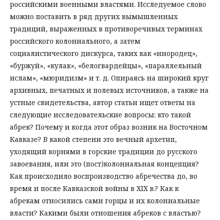
российскими военными властями. Исследуемое слово
можно поставить в ряд других вымышленных
традиций, выраженных в противоречивых терминах
российского колониального, а затем
социалистического дискурса, таких как «инородец»,
«буржуй», «кулак», «белогвардейцы», «параллельный
ислам», «мюридизм» и т. д. Опираясь на широкий круг
архивных, печатных и полевых источников, а также на
устные свидетельства, автор статьи ищет ответы на
следующие исследовательские вопросы: кто такой
абрек? Почему и когда этот образ возник на Восточном
Кавказе? В какой степени это вечный архетип,
уходящий корнями в горские традиции до русского
завоевания, или это (пост)колониальная концепция?
Как происходило воспроизводство абречества до, во
время и после Кавказской войны в XIX в.? Как к
абрекам относились сами горцы и их колониальные
власти? Какими были отношения абреков с властью?