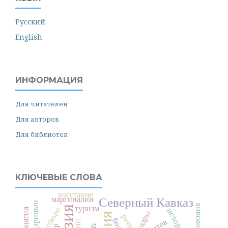
Русский
English
ИНФОРМАЦИЯ
Для читателей
Для авторов
Для библиотек
КЛЮЧЕВЫЕ СЛОВА
восстание
маргиналии
Северный Кавказ
Царицын
революция
туризм
Политбюро
кадры
Саратов