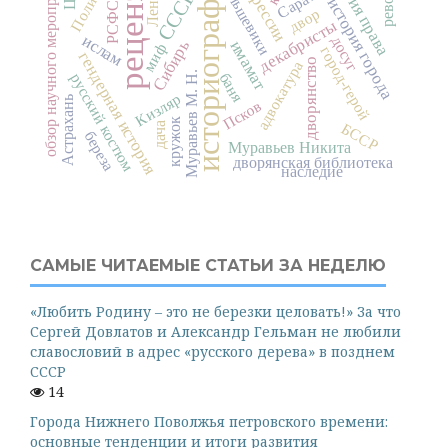
рецензия
обзор научного мероприятия
история права
историография
репрессии
большевики
Ленин
СССР
РСФСР
история города
двор
декабристы
ислам
досуг
Сибирь
имамат
миф
город-герой
гендерная история
дворянство
адвокатура
Муравьев М. Н.
баня
русский костюм
Кизляр
Астрахань
Псков
кружок
дача
БССР
береза
Муравьев Никита
дворянская библиотека
наследие
САМЫЕ ЧИТАЕМЫЕ СТАТЬИ ЗА НЕДЕЛЮ
«Любить Родину – это не березки целовать!» За что
Сергей Довлатов и Александр Гельман не любили
славословий в адрес «русского дерева» в позднем
СССР
14
Города Нижнего Поволжья петровского времени:
основные тенденции и итоги развития