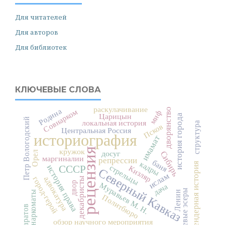
Для читателей
Для авторов
Для библиотек
КЛЮЧЕВЫЕ СЛОВА
раскулачивание
дворянство
Родина
Совнарком
миф
Царицын
история города
Петр Вологодский
локальная история
структура
Псков
Центральная Россия
историография
имамат
рецензия
кружок
досуг
Орел
Сибирь
маргиналии
репрессии
баня
кадры
гендерная история
история права
стрельцы
СССР
Кизляр
Северный Кавказ
ислам
город-герой
адвокатура
декабристы
двор
Муравьев М. Н.
дача
левые эсеры
наркоматы
Ленин
Политбюро
Саратов
обзор научного мероприятия