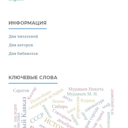
ИНФОРМАЦИЯ
Для читателей
Для авторов
Для библиотек
КЛЮЧЕВЫЕ СЛОВА
Кизляр
Муравьев Никита
гендерная история
Саратов
Политбюро
эго-документ
Муравьев М. Н.
досуг
репрессии
Северный Кавказ
адвокатура
Родина
Ленин
миф
имамат
Сибирь
наследие
история города
баня
Совнарком
история права
двор
СССР
революция
кадры
декабристы