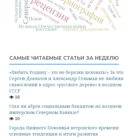
некрополистика
историография
рецензия
левые эсеры
маргиналии
большевики
туризм
микроистория
дворянство
ислам
кружок
Псков
Великая Отечественная война
восстание
оценка доказательств
САМЫЕ ЧИТАЕМЫЕ СТАТЬИ ЗА НЕДЕЛЮ
«Любить Родину – это не березки целовать!» За что
Сергей Довлатов и Александр Гельман не любили
славословий в адрес «русского дерева» в позднем
СССР
18
Стал ли абрек социальным бандитом на позднем
имперском Северном Кавказе?
10
Города Нижнего Поволжья петровского времени:
основные тенденции и итоги развития