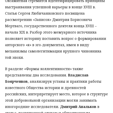
Оксамитная стремится идентифицировать принципы
выстраивания успешной карьеры в конце XVIII в.
Статья Сергея Любичанковского посвящена
рассмотрению «Записок» Дмитрия Борисовича
Мертваго, государственного деятеля конца XVIII –
начала XIX в. Разбор этого мемуарного источника
позволяет историку поставить вопрос о формировании
авторского «я» в эго-документах, имея в виду
механизмы самолегитимации крупного чиновника
той эпохи.
В разделе «Формы коллективности» также
представлены два исследования.
Владислав
Боярченков
, анализируя уставы и практики работы
известного Общества истории и древностей
российских, интерпретирует место, которое в структуре
этой добровольной организации могли занимать
иногородние исследователи.
Дмитрий Апальков
в
статье, посвященной слухам и общественным