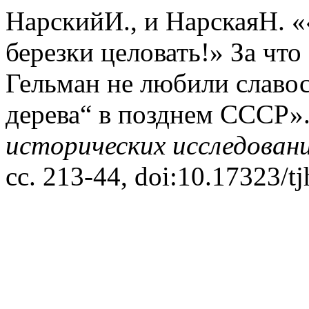
НарскийИ., и НарскаяН. «
березки целовать!» За чт
Гельман не любили славос
дерева“ в позднем СССР»
исторических исследован
сс. 213-44, doi:10.17323/t