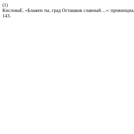
(1)
КисловаЕ. «Блажен ты, град Осташков славный…»: провинциал
143.